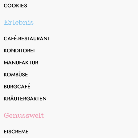
COOKIES
Erlebnis
CAFÉ-RESTAURANT
KONDITOREI
MANUFAKTUR
KOMBÜSE
Canada Granola
BURGCAFÉ
griech. Joghurt-Eis mit
KRÄUTERGARTEN
Orange-Sanddorn
Ahornsirup und Vollkorn-
aus Orangen- und Sanddornsaft
Schokoladen-Crumbles
Genusswelt
EISCREME