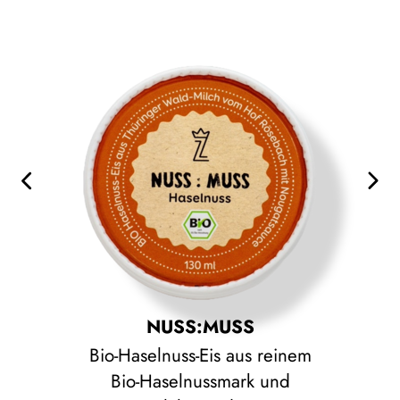
Vanille
aus echten Premium Bourbon-
Vanille-Schoten
Birne & Schokolade
aus vollreifen Birnen
NUSS:MUSS
Bio-Haselnuss-Eis aus reinem
Bio-Haselnussmark und