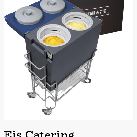
ein Thüringer Original mit
Streuseln
Rhabarber-Erdbeer
süß-säuerlicher Genuß mit
knackiger Erdbeerschokolade
Schokolade Santo Domingo
Eis Catering
aus Single-Origin-Kakao