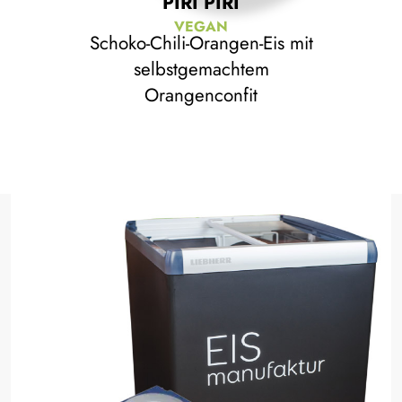
PIRI PIRI
griech. Joghurt-Eis mit
VEGAN
Ahornsirup und Vollkorn-
Schoko-Chili-Orangen-Eis mit
Schokoladen-Crumbles
selbstgemachtem
Orangenconfit
Basilikum
aus erfrischendem Basilikum
Schmand-Mandarine