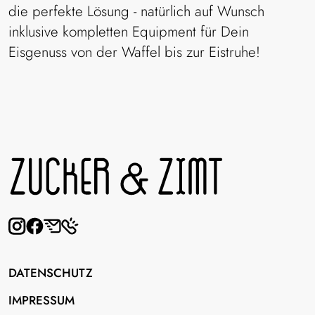
Haselnuss-Nougat
die perfekte Lösung - natürlich auf Wunsch
mit viel Lübecker Nougat
inklusive kompletten Equipment für Dein
Eisgenuss von der Waffel bis zur Eistruhe!
Pistazie
aus Pistazienmark &
Instagram
Facebook
Email
Phone
Pistaziensplittern
DATENSCHUTZ
Birne & Schokolade
aus vollreifen Birnen
IMPRESSUM