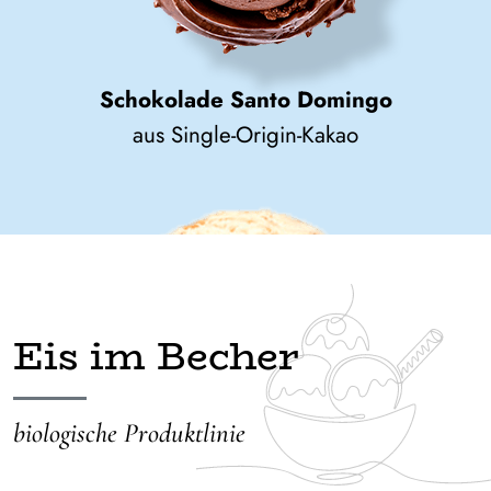
Schokolade Santo Domingo
aus Single-Origin-Kakao
Haselnuss-Nougat
Eis im Becher
mit viel Lübecker Nougat
biologische Produktlinie