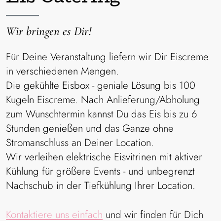
Schwarze Johannisbeere
Wir bringen es Dir!
aus vielen schwarzen
Johannisbeeren
Für Deine Veranstaltung liefern wir Dir Eiscreme
in verschiedenen Mengen.
Die gekühlte Eisbox - geniale Lösung bis 100
Kugeln Eiscreme. Nach Anlieferung/Abholung
zum Wunschtermin kannst Du das Eis bis zu 6
Stunden genießen und das Ganze ohne
Stromanschluss an Deiner Location.
Wir verleihen elektrische Eisvitrinen mit aktiver
Vanille
Kühlung für größere Events - und unbegrenzt
aus echten Premium Bourbon-
Nachschub in der Tiefkühlung Ihrer Location.
Vanille-Schoten
Kontaktiere uns einfach
und wir finden für Dich