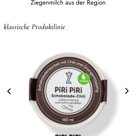
Pistazie
Ziegenmilch aus der Region
aus Pistazienmark &
Pistaziensplittern
klassische Produktlinie
Orange-Sanddorn
aus Orangen- und Sanddornsaft
Canada Granola