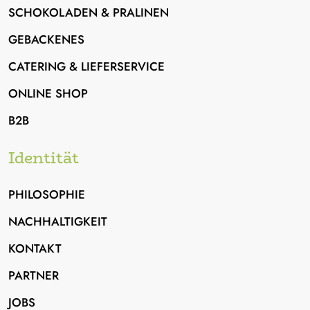
SCHOKOLADEN & PRALINEN
GEBACKENES
CATERING & LIEFERSERVICE
ONLINE SHOP
B2B
Identität
Basilikum
Schmand-Mandarine
PHILOSOPHIE
aus erfrischendem Basilikum
ein Thüringer Original mit
NACHHALTIGKEIT
Streuseln
KONTAKT
PARTNER
JOBS